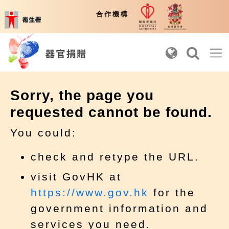
醫院管理局
香港醫
衞生署
合作機構
Sorry, the page you
requested cannot be found.
You could:
check and retype the URL.
visit GovHK at
https://www.gov.hk
for the
government information and
services you need.