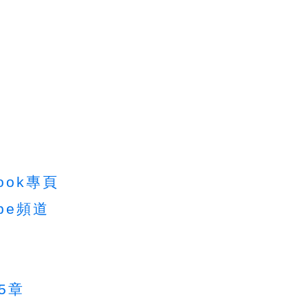
ook專頁
be頻道
5章