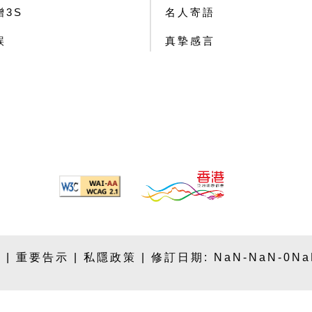
贈3S
名人寄語
誤
真摯感言
 |
重要告示
|
私隱政策
| 修訂日期:
NaN-NaN-0N