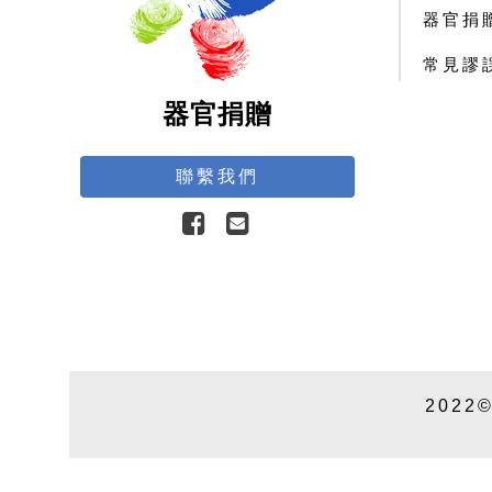
器官捐
常見謬
器官捐贈
聯繫我們
2022©